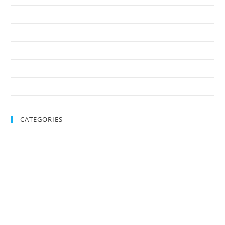
agosto 2019
giugno 2019
maggio 2019
aprile 2019
febbraio 2018
CATEGORIES
Cultura
Eventi
Non categorizzato
Social
Sport