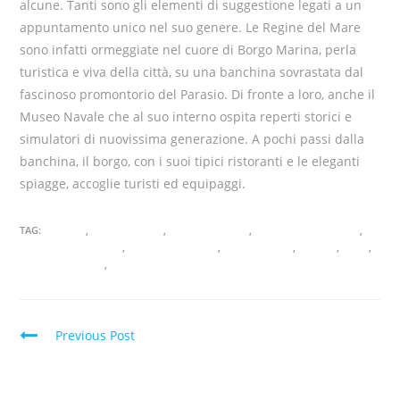
alcune. Tanti sono gli elementi di suggestione legati a un
appuntamento unico nel suo genere. Le Regine del Mare
sono infatti ormeggiate nel cuore di Borgo Marina, perla
turistica e viva della città, su una banchina sovrastata dal
fascinoso promontorio del Parasio. Di fronte a loro, anche il
Museo Navale che al suo interno ospita reperti storici e
simulatori di nuovissima generazione. A pochi passi dalla
banchina, il borgo, con i suoi tipici ristoranti e le eleganti
spiagge, accoglie turisti ed equipaggi.
TAG:
ALBENGA
,
BARCHE A VELA
,
CALATA ANSELMI
,
CAMPEGGIO ALBENGA
,
CAMPEGGIO DELFINO
,
CAMPING DELFINO
,
IMBARCAZIONI
,
IMPERIA
,
MARE
,
PORTO D'IMPERIA
,
VELE D'EPOCA
Previous Post
WHALE WATCHING – Alla scoperta del Santuario dei
Cetacei