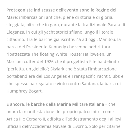
Protagoniste indiscusse dell’evento sono le Regine del
Mare
: imbarcazioni antiche, piene di storia e di gloria,
sfoggiata, oltre che in gara, durante la tradizionale Parata di
Eleganza, in cui gli yacht storici sfilano lungo il litorale
cittadino. Tra le barche già iscritte, 45 ad oggi, Manitou, la
barca del Presidente Kennedy che venne addirittura
ribattezzata The floating White House; Hallowe’en, un
Marconi cutter del 1926 che il progettista Fife ha definito
“perfetta, un gioiello”; Skylark che è stata l’imbarcazione
portabandiera del Los Angeles e Transpacific Yacht Clubs e
che spesso ha regatato e vinto contro Santana, la barca di
Humphrey Bogart.
E ancora, le barche della Marina Militare Italiana
– che
onora la manifestazione del proprio patrocinio – come
Artica II e Corsaro II, adibita all’addestramento degli allievi
ufficiali dell’Accademia Navale di Livorno. Solo per citarne