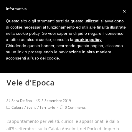
Informativa
×
Menu
Questo sito o gli strumenti terzi da questo utilizzati si avvalgono
di cookie necessari al funzionamento ed utili alle finalità illustrate
nella cookie policy. Se vuoi saperne di più o negare il consenso
a tutti o ad alcuni cookie, consulta la
cookie policy
.
Chiudendo questo banner, scorrendo questa pagina, cliccando
su un link o proseguendo la navigazione in altra maniera,
acconsenti all’uso dei cookie.
Vele d’Epoca
Sara Delfino
5 Settembre 2019
Cultura
/
Eventi
/
Territorio
0 Comments
L’appuntamento per velisti, curiosi e appassionati è dal 5
all’8 settembre, sulla Calata Anselmi, nel Porto di Imperia.