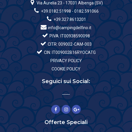
Via Aurelia 23 - 17031 Albenga (SV)
+39.0182.51998 - 0182.591066
+39.327.8613201
info@campingdelfino.it
P.IVA: IT00938590098
CITR: 009002-CAM-003
CIN: IT009002B16RYOCATG
PRIVACY POLICY
COOKIE POLICY
Seguici sui Social:
Offerte Speciali